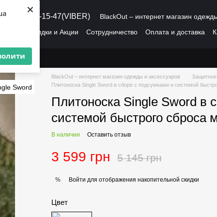
×
ua
8 (095) 486-15-47(VIBER)
BlackOut – интернет магазин одежд
рмация
Скидки и Акции
Сотрудничество
Оплата и доставка
К
О нас
Пользовательское соглашение
волити
BlackOut – интернет магазин одежды и аксессуаров
Защитное
Плитоноска Single Sword в сборе с подсумками и системой быстр
Плитоноска Single Sword в 
системой быстрого сброса 
В наличии
Оставить отзыв
3 599 грн
5 145 грн
Войти
для отображения накопительной скидки
%
Цвет