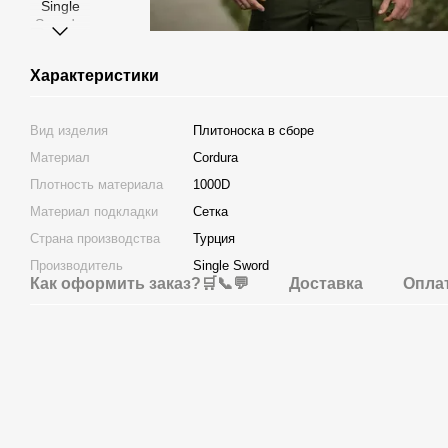
Характеристики
Вид изделия
Плитоноска в сборе
Материал
Cordura
Плотность материала
1000D
Материал подкладки
Сетка
Страна производства
Турция
Производитель
Single Sword
Как оформить заказ?🛒📞💬
Доставка
Опла