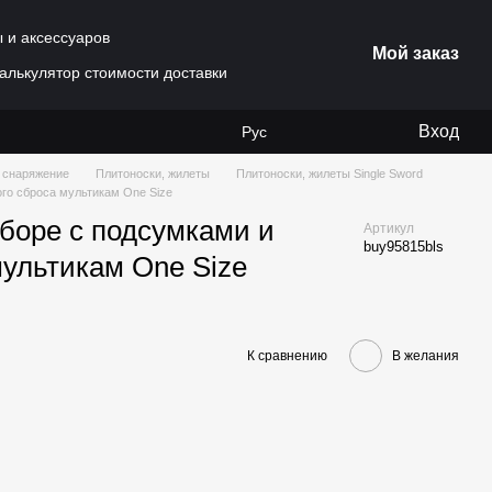
ы и аксессуаров
Мой заказ
алькулятор стоимости доставки
Вход
Рус
 снаряжение
Плитоноски, жилеты
Плитоноски, жилеты Single Sword
ого сброса мультикам One Size
сборе с подсумками и
Артикул
buy95815bls
мультикам One Size
К сравнению
В желания