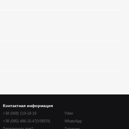
Контактная информация
+38 (068) 119-18-19
Viber
+38 (095) 486-15-47(VIBER)
WhatsApp
Telegram
Перезвонить вам?