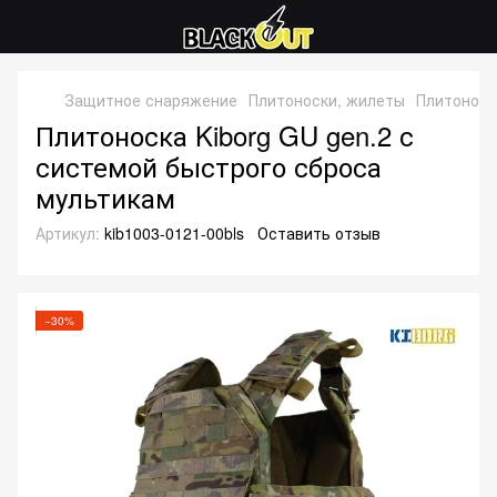
Защитное снаряжение
Плитоноски, жилеты
Плитоноск
Плитоноска Kiborg GU gen.2 с
системой быстрого сброса
мультикам
Артикул:
kib1003-0121-00bls
Оставить отзыв
−30%