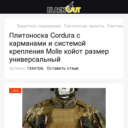
Защитное снаряжение
Плитоноски, жилеты
Плитоноск
Плитоноска Cordura с
карманами и системой
крепления Molle койот размер
универсальный
Артикул:
13441bls
Оставить отзыв
−30%