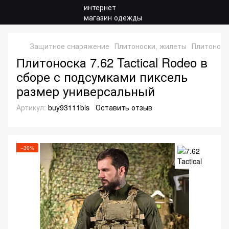
Защитное снаряжение
Плитоноски, жилеты
Плитоноски
Плитоноска 7.62 Tactical Rodeo в
сборе с подсумками пиксель
размер универсальный
Артикул:
buy93111bls
Оставить отзыв
−30%