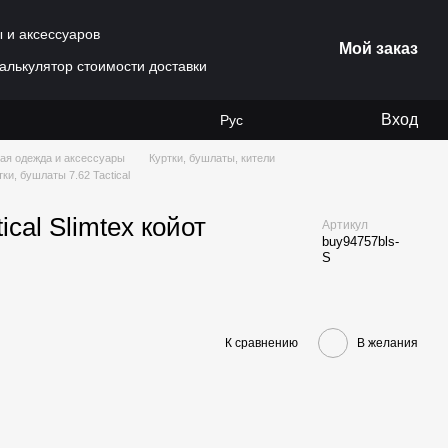
ы и аксессуаров
Мой заказ
алькулятор стоимости доставки
Вход
Рус
ая одежда и аксессуары
Куртки, бушлаты, кители
ки, бушлаты 7.62 Tactical
cal Slimtex койот
Артикул
buy94757bls-
S
К сравнению
В желания