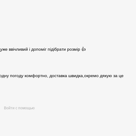
же ввічливий і допоміг підібрати розмір 👍
лодну погоду комфортно, доставка швидка,окремо дякую за це
Войти с помощью