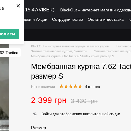
×
ua
8 (095) 486-15-47(VIBER)
BlackOut – интернет магазин одежд
рмация
Скидки и Акции
Сотрудничество
Оплата и доставка
К
О нас
Пользовательское соглашение
волити
BlackOut – интернет магазин одежды и аксессуаров
Тактическ
Зимние тактические куртки, бушлаты
Зимние тактические курт
Мембранная куртка 7.62 Tactical Slimtex койот размер S
Мембранная куртка 7.62 Tacti
размер S
Нет в наличии
4 отзыва
2 399 грн
3 430 грн
Войти
для отображения накопительной скидки
%
Размер