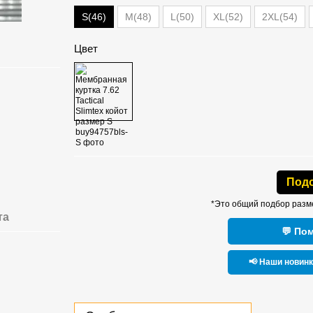
S(46)
M(48)
L(50)
XL(52)
2XL(54)
Цвет
Под
*Это общий подбор разм
та
💬 По
📢 Наши новин