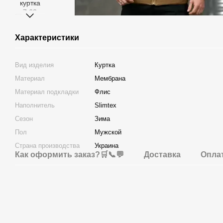
Характеристики
Вид изделия
Куртка
Материал
Мембрана
Материал подкладки
Флис
Наполнитель
Slimtex
Сезон
Зима
Пол
Мужской
Страна производства
Украина
Как оформить заказ?🛒📞💬
Доставка
Опла