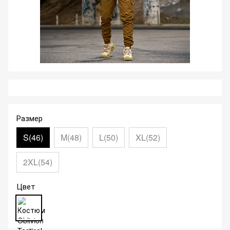
Размер
S(46)
M(48)
L(50)
XL(52)
2XL(54)
Цвет