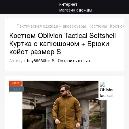
Тактическая одежда и аксессуары
Костюмы
Костюмы S
Костюм Oblivion Tactical Softshell
Куртка с капюшоном + Брюки
койот размер S
Артикул:
buy89930bls-S
Оставить отзыв
−30%
ВИДЕО