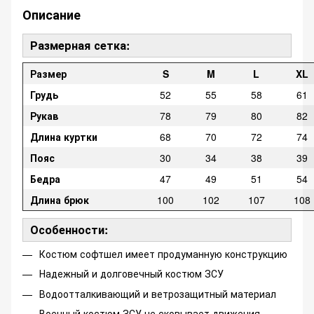
Описание
Размерная сетка:
Размер
S
M
L
XL
Грудь
52
55
58
61
Рукав
78
79
80
82
Длина куртки
68
70
72
74
Пояс
30
34
38
39
Бедра
47
49
51
54
Длина брюк
100
102
107
108
Особенности:
Костюм софтшел имеет продуманную конструкцию
Надежный и долговечный костюм ЗСУ
Водоотталкивающий и ветрозащитный материал
Военный костюм ЗСУ не сковывает движения