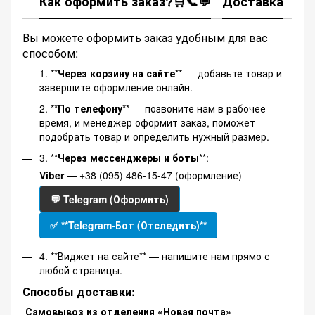
Как оформить заказ?🛒📞💬
Доставка
Ка
Вы можете оформить заказ удобным для вас
способом:
1. **
Через корзину на сайте
** — добавьте товар и
завершите оформление онлайн.
2. **
По телефону
** — позвоните нам в рабочее
время, и менеджер оформит заказ, поможет
подобрать товар и определить нужный размер.
3. **
Через мессенджеры и боты
**:
Viber
— +38 (095) 486-15-47 (оформление)
💬 Telegram (Оформить)
✅ **Telegram-Бот (Отследить)**
4. **Виджет на сайте** — напишите нам прямо с
любой страницы.
Способы доставки:
Самовывоз из отделения «Новая почта»