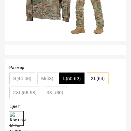
Размер
S(44-46)
M(48)
L(50-52)
XL(54)
2XL(56-58)
3XL(60)
Цвет