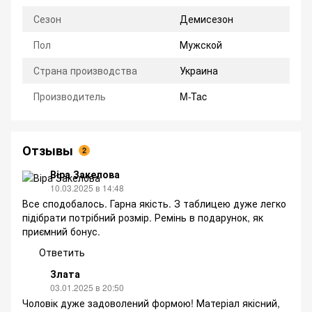
Сезон
Демисезон
Пол
Мужской
Страна производства
Украина
Производитель
M-Tac
Отзывы
2
Віра Закелова
10.03.2025 в 14:48
Все сподобалось. Гарна якість. З таблицею дуже легко
підібрати потрібний розмір. Ремінь в подарунок, як
приємний бонус.
Ответить
Злата
03.01.2025 в 20:50
Чоловік дуже задоволений формою! Матеріал якісний,