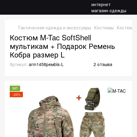
Тактическая одежда и аксессуары
Костюмы
Костюмы S
Костюм M-Tac SoftShell
мультикам + Подарок Ремень
Кобра размер L
Артикул:
arm1458ремbls-L
2 отзыва
ХИТ
−23%