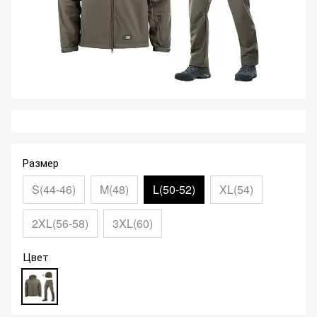
Размер
S(44-46)
M(48)
L(50-52)
XL(54)
2XL(56-58)
3XL(60)
Цвет