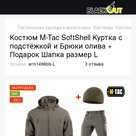
Тактическая одежда и аксессуары
Костюмы
Костюмы S
Костюм M-Tac SoftShell Куртка с
подстёжкой и Брюки олива +
Подарок Шапка размер L
Артикул:
arm1496bls-L
3 отзыва
РАСПРОДАЖА
ХИТ
−26%