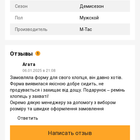
Сезон
Демисезон
Пол
Мужской
Производитель
M-Tac
Отзывы
1
Агата
06.01.2025 в 21:08
Замовляла форму для свого хлопця, він давно хотів.
Форма виявилася якісною добре сидить, не
продувається і захищає від дощу. Подарунок – ремінь
хлопець у захваті!
Окремо дякую менеджеру за допомогу з вибором
розміру та швидке оформлення замовлення
Ответить
Написать отзыв