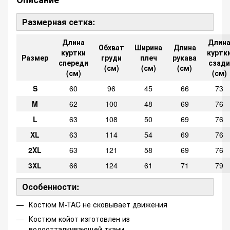
Размерная сетка:
Длина
Длин
Обхват
Ширина
Длина
куртки
куртк
Размер
груди
плеч
рукава
спереди
сзади
(см)
(см)
(см)
(см)
(см)
S
60
96
45
66
73
M
62
100
48
69
76
L
63
108
50
69
76
XL
63
114
54
69
76
2XL
63
121
58
69
76
3XL
66
124
61
71
79
Особенности:
Костюм M-TAC не сковывает движения
Костюм койот изготовлен из
водоотталкивающей ткани