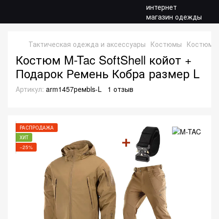
Тактическая одежда и аксессуары
Костюмы
Костюмы S
Костюм M-Tac SoftShell койот +
Подарок Ремень Кобра размер L
Артикул:
arm1457ремbls-L
1 отзыв
РАСПРОДАЖА
ХИТ
−25%