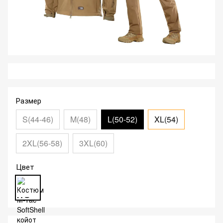
Размер
S(44-46)
M(48)
L(50-52)
XL(54)
2XL(56-58)
3XL(60)
Цвет