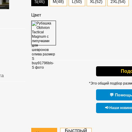
S(46)
M(48)
L(50)
XL(52)
2XL(54)
Цвет
Под
та
*Это общий подбор разм
💬 Помощь
📢 Наши новин
Быстрый