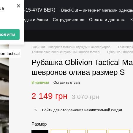
×
ua
8 (095) 486-15-47(VIBER)
BlackOut – интернет магазин одежд
рмация
Скидки и Акции
Сотрудничество
Оплата и доставка
К
О нас
Пользовательское соглашение
волити
BlackOut – интернет магазин одежды и аксессуаров
Тактическ
Тактические боевые рубашки Oblivion tactical
Рубашка Oblivio
Рубашка Oblivion Tactical 
шевронов олива размер S
В наличии
Оставить отзыв
2 149 грн
3 070 грн
Войти
для отображения накопительной скидки
%
Размер