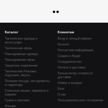
Каталог
Клиентам
Тактическая одежда и
Вход в личный кабинет
аксессуары
Каталог
Тактическая обувь
Контактная информация
Повседневная одежда
Скидки и Акции
Повседневная обувь
Сотрудничество
Защитное снаряжение
Оплата и доставка
Тактические Рюкзаки,
Калькулятор стоимости
подсумки, баулы
доставки
Полевая посуда, инструменты
Обмен и возврат
и гидраторы
Блог
Спальные мешки, карематы и
коврики
О нас
Сумки и рюкзаки
Пользовательское соглашение
Фонари