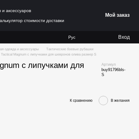
ы и аксессуаров
Мой заказ
алькулятор стоимости доставки
Вход
Рус
ая одежда и аксессуары
Тактические боевые рубашки
n Tactical Magnum с липучками для шевронов олива размер S
Magnum с липучками для
Артикул
buy91796bls-
S
К сравнению
В желания