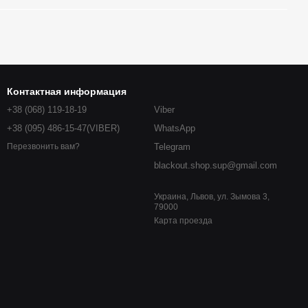
Контактная информация
+38 (068) 119-18-19
Viber
+38 (095) 486-15-47(VIBER)
WhatsApp
Telegram
Перезвонить вам?
blackout.shop.sup@gmail.com
Украина, Львов, ул. Зымова 3,
79000
Карта проезда