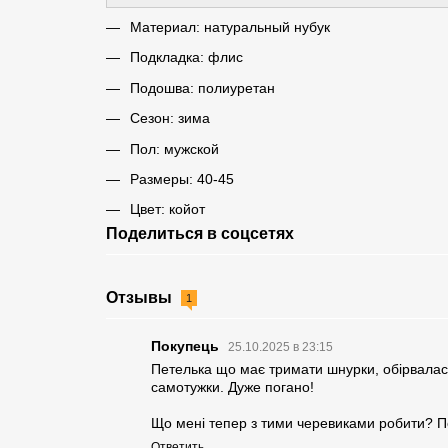
Материал: натуральный нубук
Подкладка: флис
Подошва: полиуретан
Сезон: зима
Пол: мужской
Размеры: 40-45
Цвет: койот
Поделиться в соцсетях
Отзывы
1
Покупець
25.10.2025 в 23:15
Петелька що має тримати шнурки, обірвалась
самотужки. Дуже погано!
Що мені тепер з тими черевиками робити? П
Ответить