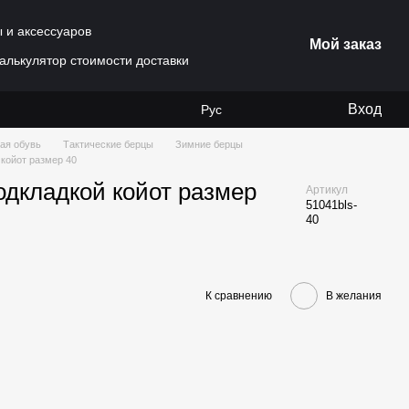
ы и аксессуаров
Мой заказ
алькулятор стоимости доставки
Вход
Рус
ая обувь
Тактические берцы
Зимние берцы
 койот размер 40
одкладкой койот размер
Артикул
51041bls-
40
К сравнению
В желания