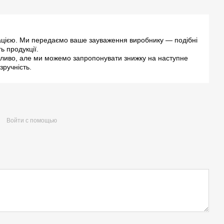
уацією. Ми передаємо ваше зауваження виробнику — подібні
 продукції.
жливо, але ми можемо запропонувати знижку на наступне
зручність.
Войти с помощью