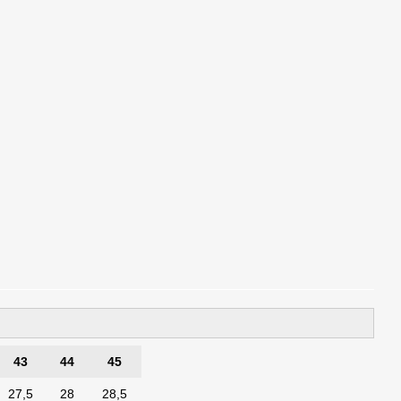
43
44
45
27,5
28
28,5