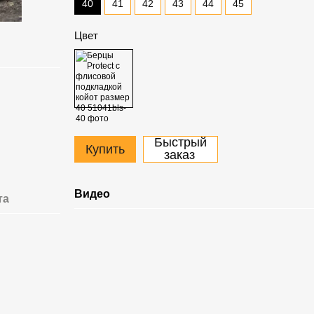
40
41
42
43
44
45
Цвет
Быстрый
Купить
заказ
Видео
та