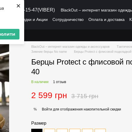
×
ua
8 (095) 486-15-47(VIBER)
BlackOut – интернет магазин одежд
рмация
Скидки и Акции
Сотрудничество
Оплата и доставка
К
О нас
Пользовательское соглашение
волити
BlackOut – интернет магазин одежды и аксессуаров
Тактическ
Зимние берцы No name
Берцы Protect с флисовой подкладкой
Берцы Protect с флисовой п
40
В наличии
1 отзыв
2 599 грн
3 715 грн
Войти
для отображения накопительной скидки
%
Размер