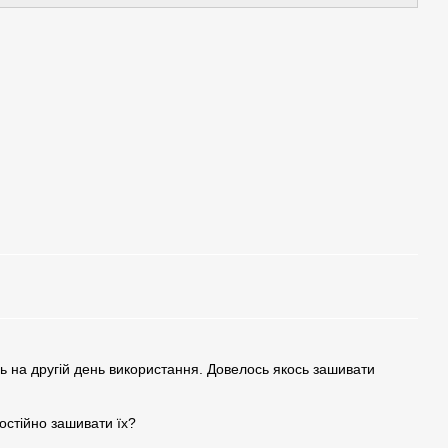
 на другій день використання. Довелось якось зашивати
остійно зашивати їх?