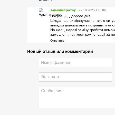
Адміністратор
27.10.2025 в 13:06
Покупець , Доброго дня!
Шкода, що ви зіткнулися з такою сит
випадки допомагають покращити якість
На жаль, наразі заміну зробити немо
замовлення в якості компенсації за не
Ответить
Новый отзыв или комментарий