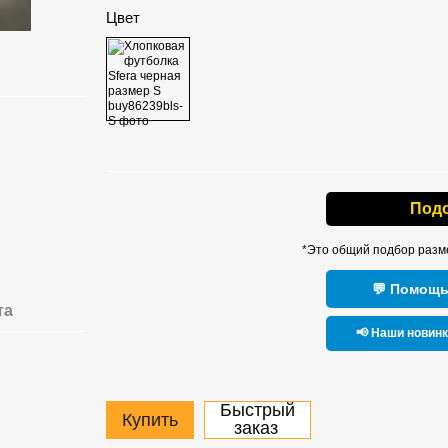
Цвет
Под
*Это общий подбор разм
💬 Помощь
та
📢 Наши новин
Быстрый
Купить
заказ