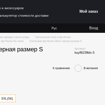
ы и аксессуаров
Мой заказ
алькулятор стоимости доставки
Вход
Рус
ая одежда и аксессуары
Тактические поло и футболки
 футболки No name
Хлопковая футболка Sfera черная размер S
ерная размер S
Артикул
buy86239bls-S
К сравнению
В желания
3XL(56)