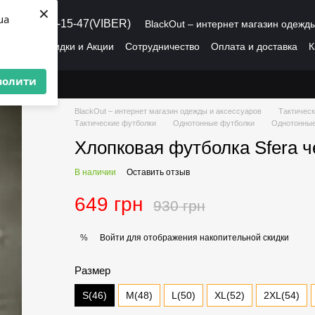
×
ua
8 (095) 486-15-47(VIBER)
BlackOut – интернет магазин одежд
рмация
Скидки и Акции
Сотрудничество
Оплата и доставка
К
О нас
Пользовательское соглашение
волити
BlackOut – интернет магазин одежды и аксессуаров
Тактическ
Тактические футболки
Однотонные футболки
Однотонные
Хлопковая футболка Sfera ч
В наличии
Оставить отзыв
649 грн
930 грн
Войти
для отображения накопительной скидки
%
Размер
S(46)
M(48)
L(50)
XL(52)
2XL(54)