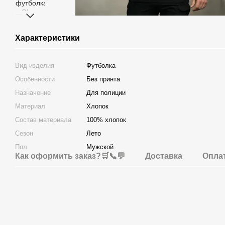
Характеристики
Вид изделия
Футболка
Особенности
Без принта
Назначение
Для полиции
Материал
Хлопок
Состав материала
100% хлопок
Сезон
Лето
Пол
Мужской
Как оформить заказ?🛒📞💬
Доставка
Опла