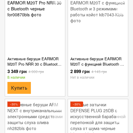
Активные беруши EARMOR
Активные беруши EARMOR
M20T Pro NRR 30 с Bluetooth
M20T с функцией Bluetooth и 3
черные
режимами работы койот
3 349 грн
2 899 грн
4 000 грн
4 145 грн
В наличии
Нет в наличии
Купить
−30%
−30%