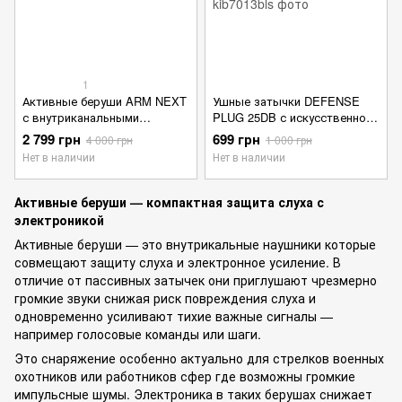
1
Активные беруши ARM NEXT
Ушные затычки DEFENSE
с внутриканальными
PLUG 25DB с искусственной
электронными средствами
барабанной перепонкой для
2 799 грн
699 грн
4 000 грн
1 000 грн
защиты слуха олива
защиты слуха от шума
Нет в наличии
Нет в наличии
черные
Активные беруши — компактная защита слуха с
электроникой
Активные беруши — это внутрикальные наушники которые
совмещают защиту слуха и электронное усиление. В
отличие от пассивных затычек они приглушают чрезмерно
громкие звуки снижая риск повреждения слуха и
одновременно усиливают тихие важные сигналы —
например голосовые команды или шаги.
Это снаряжение особенно актуально для стрелков военных
охотников или работников сфер где возможны громкие
импульсные шумы. Электроника в таких берушах снижает