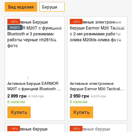
Вид изделия
Беруши
−30%
−30%
ВИДЕО
1
Активные Беруши EARMOR
Активные электронные
M20T с функцией Bluetooth и 3
беруши Earmor M20 Tactical с
режимами работы черные
2-мя режимами работы
2 899 грн
2 950 грн
4 145 грн
4 215 грн
олива
В наличии
В наличии
Купить
Купить
−16%
−30%