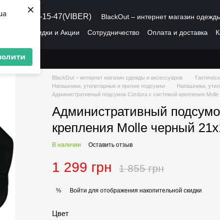
×
ua
8 (095) 486-15-47(VIBER)
BlackOut – интернет магазин одежд
рмация
Скидки и Акции
Сотрудничество
Оплата и доставка
К
О нас
Пользовательское соглашение
волити
BlackOut – интернет магазин одежды и аксессуаров
Тактическ
Напашники, утилитарные и прочие подсумки
Напашники, утил
Административный подсумок Cordura с системой крепления Molle
Административный подсумок
крепления Molle черный 21х
В наличии
Оставить отзыв
1 299 грн
1 855 грн
Войти
для отображения накопительной скидки
%
Цвет