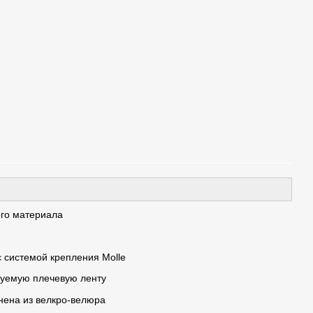
ого материала
с системой крепления Molle
руемую плечевую ленту
нена из велкро-велюра