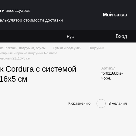
ы и аксессуаров
Мой заказ
алькулятор стоимости доставки
Вход
Рус
ие Рюкзаки, подсумки, баулы
Сумки и подсумки
Подсумки
итарные и прочие подсумки No name
 черный 21х16х5 см
 Cordura с системой
Артикул
for01168bls-
16х5 см
чорн.
К сравнению
В желания