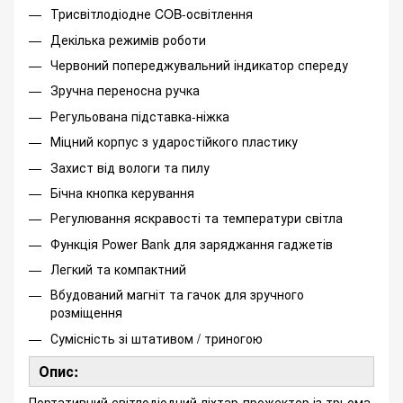
Трисвітлодіодне COB-освітлення
Декілька режимів роботи
Червоний попереджувальний індикатор спереду
Зручна переносна ручка
Регульована підставка-ніжка
Міцний корпус з ударостійкого пластику
Захист від вологи та пилу
Бічна кнопка керування
Регулювання яскравості та температури світла
Функція Power Bank для заряджання гаджетів
Легкий та компактний
Вбудований магніт та гачок для зручного
розміщення
Сумісність зі штативом / триногою
Опис:
Портативний світлодіодний ліхтар-прожектор із трьома