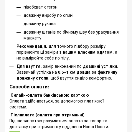
півобхват стегон
довжину виробу по спині
довжину рукава
довжину штанів по бічному шву без урахування
манжету
Рекомендація:
для точного підбору розміру
порівнюйте ці заміри
з вашим власним одягом
, а
не вимірюйте себе по тілу.
Для взуття:
замір виконаний по
довжині устілки
.
Зазвичай устілка на
0.5–1 см довша за фактичну
довжину стопи
, щоб взуття сиділо комфортно.
Способи оплати:
Онлайн-оплата банківською карткою
Оплата здійснюється, за допомогою платіжної
системи
.
Післяплата (оплата при отриманні)
Під післяплатою розуміється оплата за товар та
доставку при отриманні у відділенні Нової Пошти.