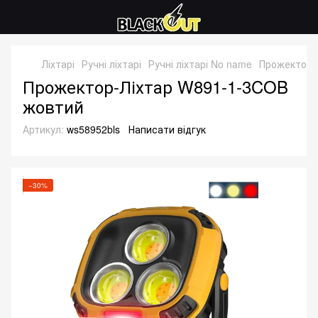
Ліхтарі
Ручні ліхтарі
Ручні ліхтарі No name
Прожектор-
Прожектор-Ліхтар W891-1-3COB
жовтий
Артикул:
ws58952bls
Написати відгук
−30%