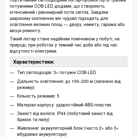
потужними COB-LED діодами, що створюють
інтенсивний і рівномірний потік світла. Завдяки
широкому охопленню він чудово підходить для
освітлення великих площ — двору, намету, гаража або
місця ремонту.
Такий ліхтар стане надійним помічником у побуті, на
природі, при роботах у темний час доби або під час
відсутності електрики.
Характеристики:
Тип світлодіодів: 3× потужні COB-LED
Дальність освітлення: до 100–200 м (залежно від
режиму)
Кількість режимів: 5
Матеріал корпусу: ударостійкий ABS-пластик
Захист від вологи: IP44 (побутовий захист від
бризок та пилу)
Живлення: акумуляторний блок (часто 2× або 3×
вбудовані акумулятори)