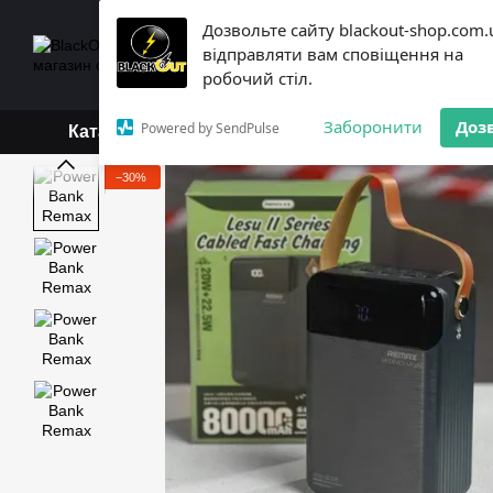
Перейти до основного контенту
Дозвольте сайту blackout-shop.com.
+38 (068) 119-18-19,
+3
відправляти вам сповіщення на
Каталог
Контактна інформ
робочий стіл.
Обмін та повернення
Б
Заборонити
Доз
Powered by SendPulse
Каталог
−30%