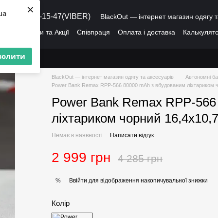
×
ua
8 (095) 486-15-47(VIBER)
BlackOut — інтернет магазин одягу т
ація
Знижки та Акції
Співпраця
Оплата і доставка
Калькулято
лог
Про нас
Угода користувача
волити
BlackOut — інтернет магазин одягу та аксесуарів
Автономні ба
Power Bank Remax RPP-566 80000 mAh з вбудованим ліхтариком ч
Power Bank Remax RPP-566
ліхтариком чорний 16,4x10,
Немає в наявності
Написати відгук
2 999 грн
4 285 грн
Ввійти
для відображення накопичувальної знижки
%
Колір