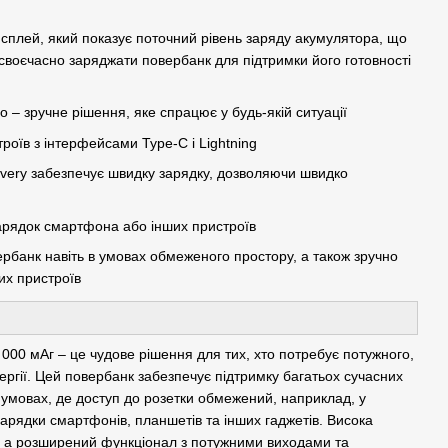
плей, який показує поточний рівень заряду акумулятора, що
 своєчасно заряджати повербанк для підтримки його готовності
 – зручне рішення, яке спрацює у будь-якій ситуації
роїв з інтерфейсами Type-C і Lightning
ivery забезпечує швидку зарядку, дозволяючи швидко
зарядок смартфона або інших пристроїв
рбанк навіть в умовах обмеженого простору, а також зручно
их пристроїв
000 мАг – це чудове рішення для тих, хто потребує потужного,
ергії. Цей повербанк забезпечує підтримку багатьох сучасних
в умовах, де доступ до розетки обмежений, наприклад, у
арядки смартфонів, планшетів та інших гаджетів. Висока
, а розширений функціонал з потужними виходами та