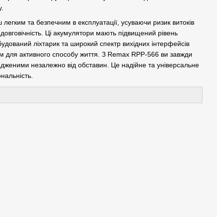
.
 легким та безпечним в експлуатації, усуваючи ризик витоків
 довговічність. Ці акумулятори мають підвищений рівень
будований ліхтарик та широкий спектр вихідних інтерфейсів
м для активного способу життя. З Remax RPP-566 ви завжди
ядженими незалежно від обставин. Це надійне та універсальне
нальність.