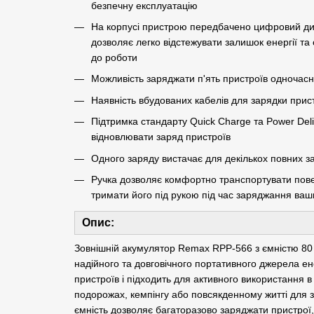
безпечну експлуатацію
На корпусі пристрою передбачено цифровий дис
дозволяє легко відстежувати залишок енергії та
до роботи
Можливість заряджати п'ять пристроїв одночасно
Наявність вбудованих кабелів для зарядки прист
Підтримка стандарту Quick Charge та Power Del
відновлювати заряд пристроїв
Одного заряду вистачає для декількох повних 
Ручка дозволяє комфортно транспортувати пове
тримати його під рукою під час заряджання ваш
Опис:
Зовнішній акумулятор Remax RPP-566 з ємністю 80 
надійного та довговічного портативного джерела ен
пристроїв і підходить для активного використання 
подорожах, кемпінгу або повсякденному житті для з
ємність дозволяє багаторазово заряджати пристрої