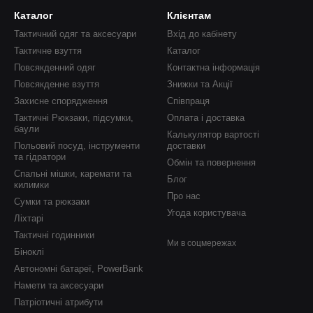
Каталог
Клієнтам
Тактичний одяг та аксесуари
Вхід до кабінету
Тактичне взуття
Каталог
Повсякденний одяг
Контактна інформація
Повсякденне взуття
Знижки та Акції
Захисне спорядження
Співпраця
Тактичні Рюкзаки, підсумки,
Оплата і доставка
баули
Калькулятор вартості
Польовий посуд, інструменти
доставки
та гідратори
Обмін та повернення
Спальні мішки, каремати та
Блог
килимки
Про нас
Сумки та рюкзаки
Угода користувача
Ліхтарі
Тактичні годинники
Ми в соцмережах
Біноклі
Автономні батареї, PowerBank
Намети та аксесуари
Патріотичні атрибути