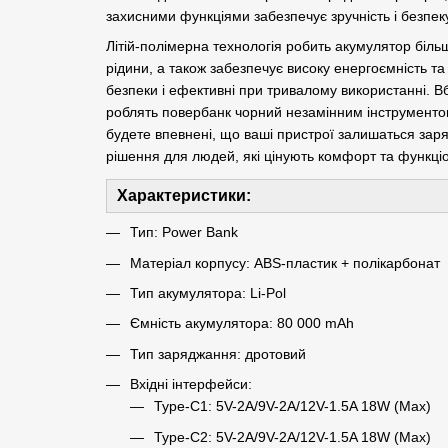
захисними функціями забезпечує зручність і безпеку
Літій-полімерна технологія робить акумулятор більш
рідини, а також забезпечує високу енергоємність та
безпеки і ефективні при тривалому використанні. В
роблять повербанк чорний незамінним інструменто
будете впевнені, що ваші пристрої залишаться зар
рішення для людей, які цінують комфорт та функціо
Характеристики:
Тип: Power Bank
Матеріал корпусу: ABS-пластик + полікарбонат
Тип акумулятора: Li-Pol
Ємність акумулятора: 80 000 mAh
Тип заряджання: дротовий
Вхідні інтерфейси:
Type-C1: 5V-2A/9V-2A/12V-1.5A 18W (Max)
Type-C2: 5V-2A/9V-2A/12V-1.5A 18W (Max)