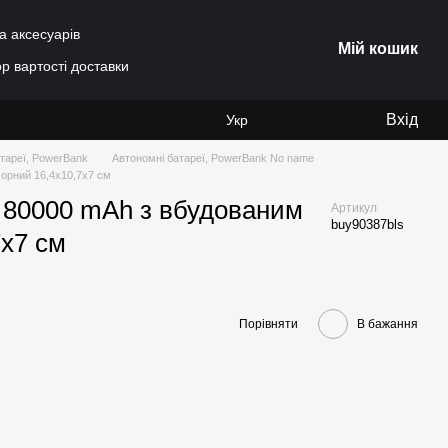
а аксесуарів
Мій кошик
р вартості доставки
Вхід
Укр
тареї, PowerBank
Автономні батареї, PowerBank No name
орний 16,4x10,7x7 см
 80000 mAh з вбудованим
Артикул
buy90387bls
7x7 см
Порівняти
В бажання