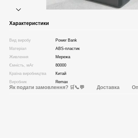
Характеристики
Вид виробу
Power Bank
Матеріал
ABS-пластик
Живлення
Мережа
Ємність, мАг
80000
Країна виробництва
Китай
Виробник
Remax
Як подати замовлення? 🛒📞💬
Доставка
Оп