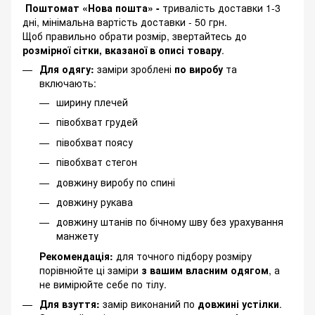
Поштомат «Нова пошта» -
тривалість доставки 1-3
дні, мінімальна вартість доставки - 50 грн.
Щоб правильно обрати розмір, звертайтесь до
розмірної сітки, вказаної в описі товару
.
Для одягу:
заміри зроблені
по виробу
та
включають:
ширину плечей
півобхват грудей
півобхват поясу
півобхват стегон
довжину виробу по спині
довжину рукава
довжину штанів по бічному шву без урахування
манжету
Рекомендація:
для точного підбору розміру
порівнюйте ці заміри
з вашим власним одягом
, а
не вимірюйте себе по тілу.
Для взуття:
замір виконаний по
довжині устілки
.