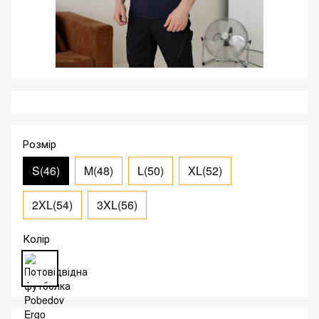
Розмір
S(46)
M(48)
L(50)
XL(52)
2XL(54)
3XL(56)
Колір