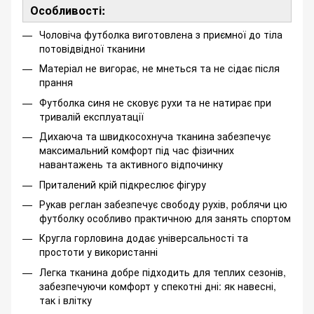
Особливості:
Чоловіча футболка виготовлена з приємної до тіла
потовідвідної тканини
Матеріал не вигорає, не мнеться та не сідає після
прання
Футболка синя не сковує рухи та не натирає при
тривалій експлуатації
Дихаюча та швидкосохнуча тканина забезпечує
максимальний комфорт під час фізичних
навантажень та активного відпочинку
Приталений крій підкреслює фігуру
Рукав реглан забезпечує свободу рухів, роблячи цю
футболку особливо практичною для занять спортом
Кругла горловина додає універсальності та
простоти у використанні
Легка тканина добре підходить для теплих сезонів,
забезпечуючи комфорт у спекотні дні: як навесні,
так і влітку