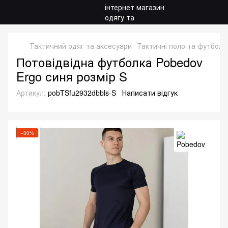
Тактичний одяг та аксесуари
Тактичні поло та футболк
Потовідвідна футболка Pobedov
Ergo синя розмір S
Артикул:
pobTSfu2932dbbls-S
Написати відгук
−30%