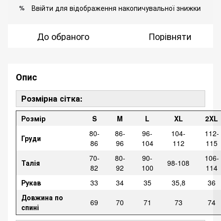
Ввійти
для відображення накопичувальної знижки
%
До обраного
Порівняти
Опис
Розмірна сітка:
Розмір
S
M
L
XL
2XL
80-
86-
96-
104-
112-
Груди
86
96
104
112
115
70-
80-
90-
106-
Талія
98-108
82
92
100
114
Рукав
33
34
35
35,8
36
Довжина по
69
70
71
73
74
спині