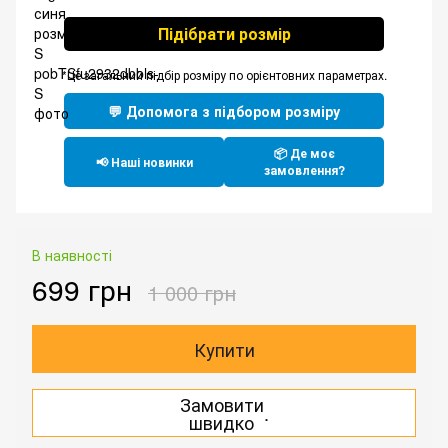
Підібрати розмір
*Це загальний підбір розміру по орієнтовних параметрах.
💬 Допомога з підбором розміру
📦 Де моє
📢 Наші новинки
замовлення?
В наявності
699 грн
1 000 грн
Купити
Замовити
.
швидко