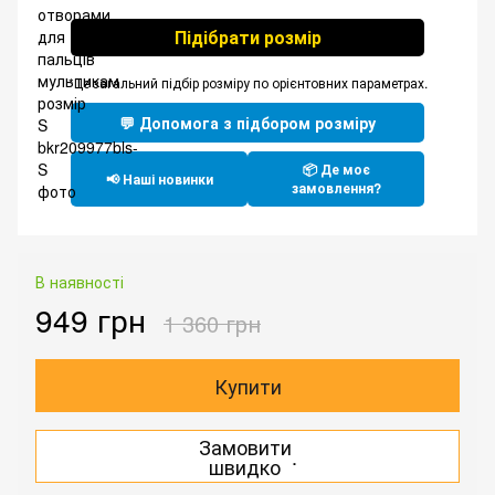
Підібрати розмір
*Це загальний підбір розміру по орієнтовних параметрах.
💬 Допомога з підбором розміру
📦 Де моє
📢 Наші новинки
замовлення?
В наявності
949 грн
1 360 грн
Купити
Замовити
.
швидко