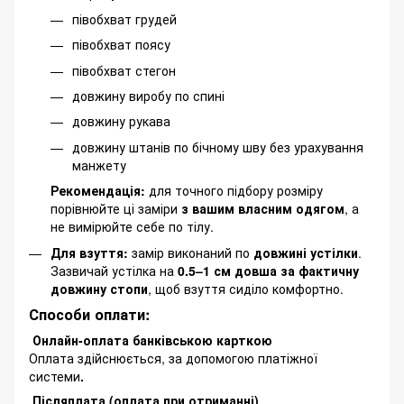
півобхват грудей
півобхват поясу
півобхват стегон
довжину виробу по спині
довжину рукава
довжину штанів по бічному шву без урахування
манжету
Рекомендація:
для точного підбору розміру
порівнюйте ці заміри
з вашим власним одягом
, а
не вимірюйте себе по тілу.
Для взуття:
замір виконаний по
довжині устілки
.
Зазвичай устілка на
0.5–1 см довша за фактичну
довжину стопи
, щоб взуття сиділо комфортно.
Способи оплати:
Онлайн-оплата банківською карткою
Оплата здійснюється, за допомогою платіжної
системи
.
Післяплата (оплата при отриманні)