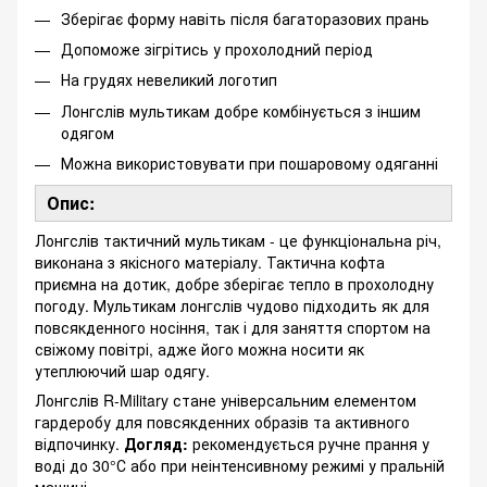
Зберігає форму навіть після багаторазових прань
Допоможе зігрітись у прохолодний період
На грудях невеликий логотип
Лонгслів мультикам добре комбінується з іншим
одягом
Можна використовувати при пошаровому одяганні
Опис:
Лонгслів тактичний мультикам - це функціональна річ,
виконана з якісного матеріалу. Тактична кофта
приємна на дотик, добре зберігає тепло в прохолодну
погоду. Мультикам лонгслів чудово підходить як для
повсякденного носіння, так і для заняття спортом на
свіжому повітрі, адже його можна носити як
утеплюючий шар одягу.
Лонгслів R-Military стане універсальним елементом
гардеробу для повсякденних образів та активного
відпочинку.
Догляд:
рекомендується ручне прання у
воді до 30°С або при неінтенсивному режимі у пральній
машині.