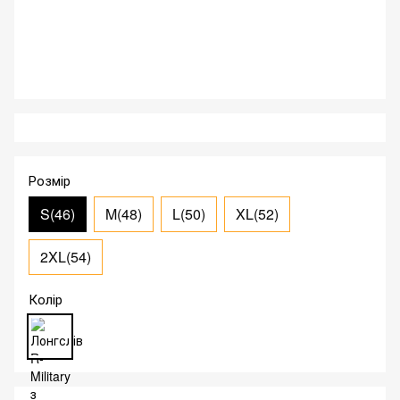
Розмір
S(46)
M(48)
L(50)
XL(52)
2XL(54)
Колір