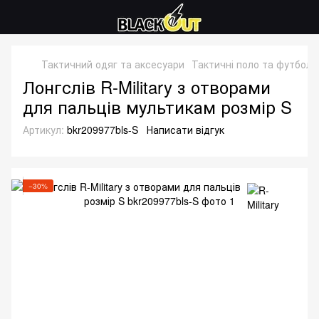
Тактичний одяг та аксесуари
Тактичні поло та футболк
Лонгслів R-Military з отворами
для пальців мультикам розмір S
Артикул:
bkr209977bls-S
Написати відгук
−30%