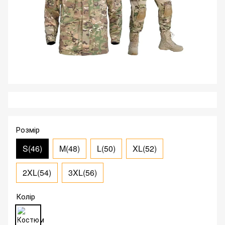
Розмір
S(46)
M(48)
L(50)
XL(52)
2XL(54)
3XL(56)
Колір