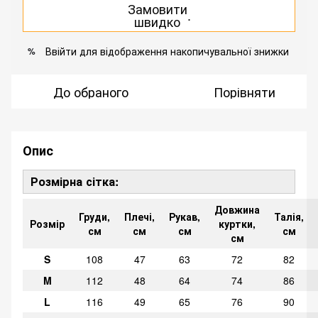
Замовити
.
швидко
Ввійти
для відображення накопичувальної знижки
%
До обраного
Порівняти
Опис
Розмірна сітка:
Довжина
Груди,
Плечі,
Рукав,
Талія,
Розмір
куртки,
см
см
см
см
см
S
108
47
63
72
82
M
112
48
64
74
86
L
116
49
65
76
90