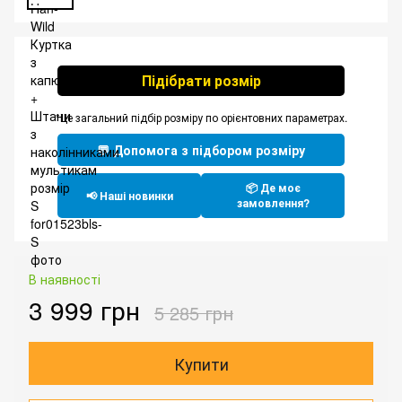
Підібрати розмір
*Це загальний підбір розміру по орієнтовних параметрах.
💬 Допомога з підбором розміру
📦 Де моє
📢 Наші новинки
замовлення?
В наявності
3 999 грн
5 285 грн
Купити