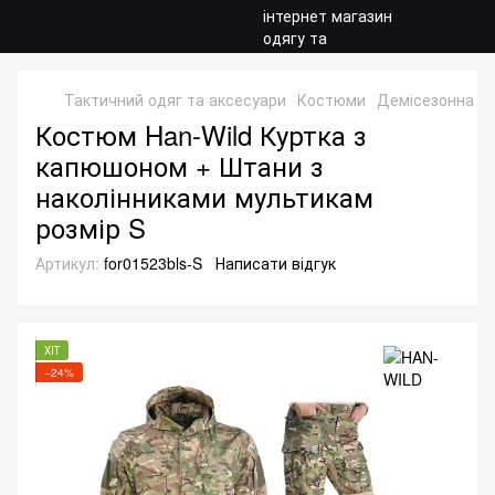
Тактичний одяг та аксесуари
Костюми
Демісезонна ф
Костюм Han-Wild Куртка з
капюшоном + Штани з
наколінниками мультикам
розмір S
Артикул:
for01523bls-S
Написати відгук
ХІТ
−24%