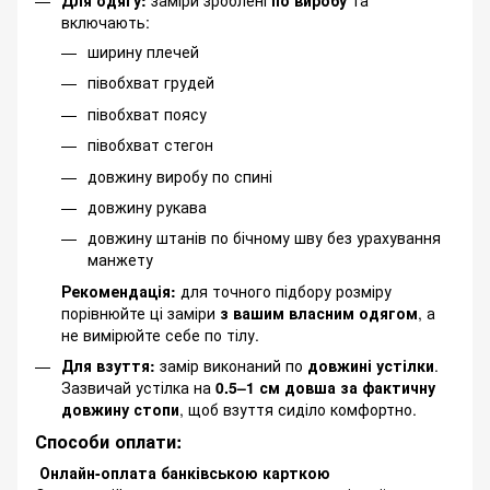
Для одягу:
заміри зроблені
по виробу
та
включають:
ширину плечей
півобхват грудей
півобхват поясу
півобхват стегон
довжину виробу по спині
довжину рукава
довжину штанів по бічному шву без урахування
манжету
Рекомендація:
для точного підбору розміру
порівнюйте ці заміри
з вашим власним одягом
, а
не вимірюйте себе по тілу.
Для взуття:
замір виконаний по
довжині устілки
.
Зазвичай устілка на
0.5–1 см довша за фактичну
довжину стопи
, щоб взуття сиділо комфортно.
Способи оплати:
Онлайн-оплата банківською карткою