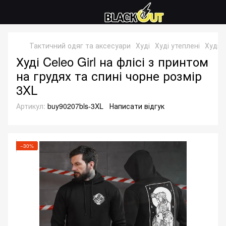
Тактичний одяг та аксесуари
Худі
Худі утеплені
Худі 
Худі Celeo Girl на флісі з принтом
на грудях та спині чорне розмір
3XL
Артикул:
buy90207bls-3XL
Написати відгук
−30%