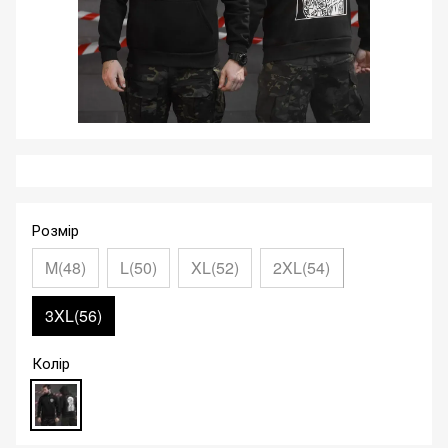
Розмір
M(48)
L(50)
XL(52)
2XL(54)
3XL(56)
Колір