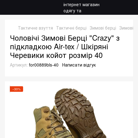
Тактичне взуття
Тактичні берці
Зимові берці
Зимові б
Чоловічі Зимові Берці "Crazy" з
підкладкою Air-tex / Шкіряні
Черевики койот розмір 40
Артикул:
for00889bls-40
Написати відгук
−30%