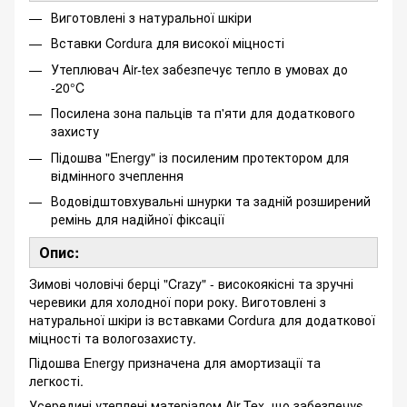
Виготовлені з натуральної шкіри
Вставки Cordura для високої міцності
Утеплювач Air-tex забезпечує тепло в умовах до
-20°C
Посилена зона пальців та п'яти для додаткового
захисту
Підошва "Energy" із посиленим протектором для
відмінного зчеплення
Водовідштовхувальні шнурки та задній розширений
ремінь для надійної фіксації
Опис:
Зимові чоловічі берці "Crazy" - високоякісні та зручні
черевики для холодної пори року. Виготовлені з
натуральної шкіри із вставками Cordura для додаткової
міцності та вологозахисту.
Підошва Energy призначена для амортизації та
легкості.
Усередині утеплені матеріалом Air-Tex, що забезпечує