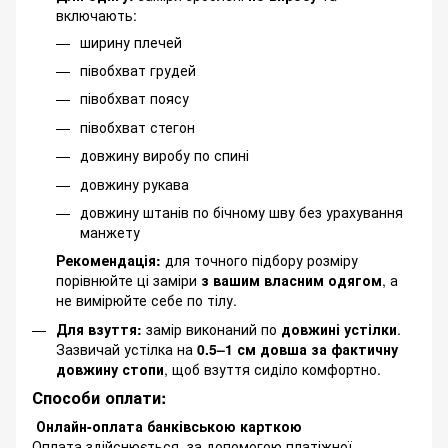
включають:
ширину плечей
півобхват грудей
півобхват поясу
півобхват стегон
довжину виробу по спині
довжину рукава
довжину штанів по бічному шву без урахування
манжету
Рекомендація:
для точного підбору розміру
порівнюйте ці заміри
з вашим власним одягом
, а
не вимірюйте себе по тілу.
Для взуття:
замір виконаний по
довжині устілки
.
Зазвичай устілка на
0.5–1 см довша за фактичну
довжину стопи
, щоб взуття сиділо комфортно.
Способи оплати:
Онлайн-оплата банківською карткою
Оплата здійснюється, за допомогою платіжної