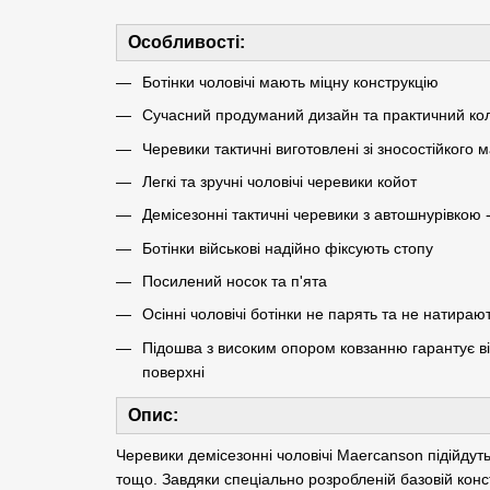
Особливості:
Ботінки чоловічі мають міцну конструкцію
Сучасний продуманий дизайн та практичний кол
Черевики тактичні виготовлені зі зносостійкого 
Легкі та зручні чоловічі черевики койот
Демісезонні тактичні черевики з автошнурівкою 
Ботінки військові надійно фіксують стопу
Посилений носок та п'ята
Осінні чоловічі ботінки не парять та не натираю
Підошва з високим опором ковзанню гарантує від
поверхні
Опис:
Черевики демісезонні чоловічі Maercanson підійдуть
тощо. Завдяки спеціально розробленій базовій констр