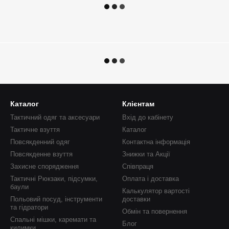
Каталог
Клієнтам
Тактичний одяг та аксесуари
Вхід до кабінету
Тактичне взуття
Каталог
Повсякденний одяг
Контактна інформація
Повсякденне взуття
Знижки та Акції
Захисне спорядження
Співпраця
Тактичні Рюкзаки, підсумки,
Оплата і доставка
баули
Калькулятор вартості
Польовий посуд, інструменти
доставки
та гідратори
Обмін та повернення
Спальні мішки, каремати та
Блог
килимки