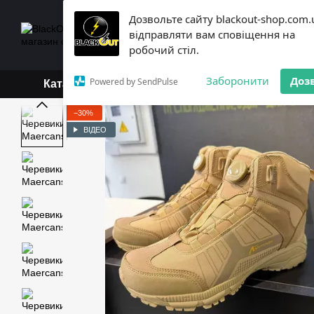
Перейти до основного контенту
Дозвольте сайту blackout-shop.com.
+38 (068) 119-18-19,
+3
відправляти вам сповіщення на
Каталог
Контактна інформ
робочий стіл.
Обмін та повернення
Б
Заборонити
Доз
Powered by SendPulse
Каталог
−30%
ВІДЕО