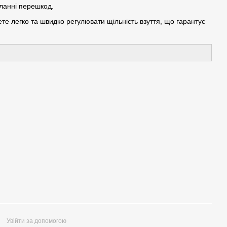
оланні перешкод.
е легко та швидко регулювати щільність взуття, що гарантує
Увійти за допомогою