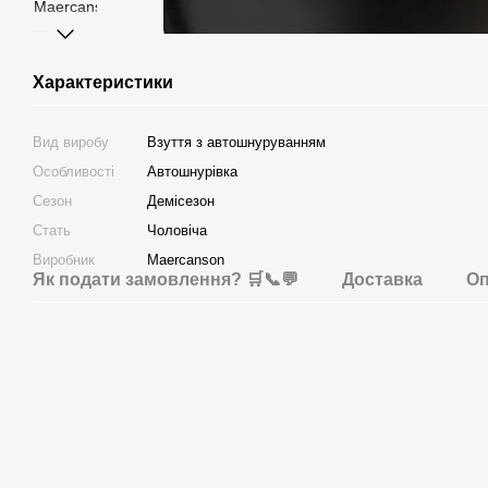
Характеристики
Вид виробу
Взуття з автошнуруванням
Особливості
Автошнурівка
Сезон
Демісезон
Стать
Чоловіча
Виробник
Maercanson
Як подати замовлення? 🛒📞💬
Доставка
Оп