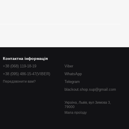
Контактна інформація
+38 (068) 119-18-19
Viber
+38 (095) 486-15-47(VIBER)
WhatsApp
Telegram
Передзвонити вам?
blackout.shop.sup@gmail.com
Україна, Львів, вул Зимова 3,
79000
Мапа проїзду