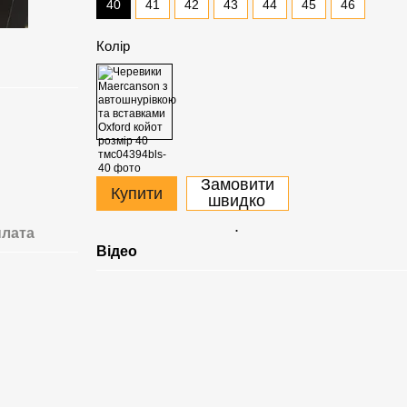
40
41
42
43
44
45
46
Колір
Замовити
Купити
швидко
.
лата
Відео