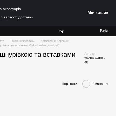
а аксесуарів
Мій кошик
р вартості доставки
Вхід
Укр
ття
Тактичні черевики
Демісезонні черевики
рівкою та вставками Oxford койот розмір 40
ошнурівкою та вставками
Артикул
тмс04394bls-
40
Порівняти
В бажання