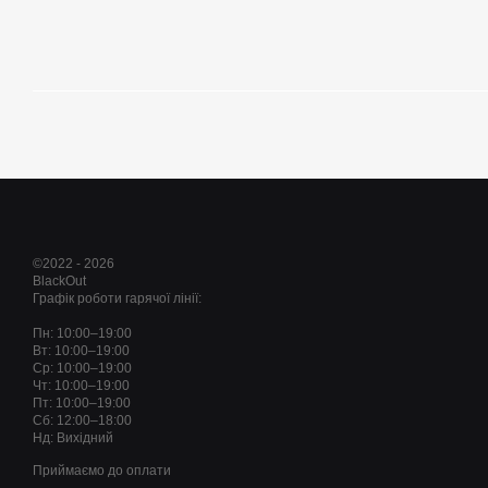
©2022 - 2026
BlackOut
Графік роботи гарячої лінії:
Пн: 10:00–19:00
Вт: 10:00–19:00
Ср: 10:00–19:00
Чт: 10:00–19:00
Пт: 10:00–19:00
Сб: 12:00–18:00
Нд: Вихідний
Приймаємо до оплати