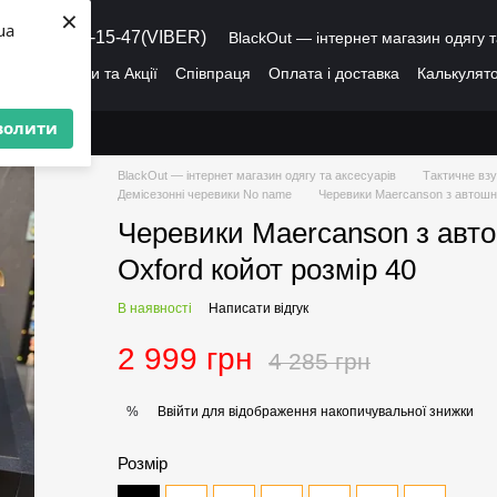
×
ua
8 (095) 486-15-47(VIBER)
BlackOut — інтернет магазин одягу т
ація
Знижки та Акції
Співпраця
Оплата і доставка
Калькулято
лог
Про нас
Угода користувача
волити
BlackOut — інтернет магазин одягу та аксесуарів
Тактичне взу
Демісезонні черевики No name
Черевики Maercanson з автошну
Черевики Maercanson з авт
Oxford койот розмір 40
В наявності
Написати відгук
2 999 грн
4 285 грн
Ввійти
для відображення накопичувальної знижки
%
Розмір