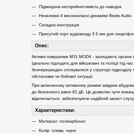
Підвищена несприйнятливість до наводок
Незалежні 4 висококласні динаміки Beats Audio
Складна конструкція
Присутній порт аудіовходу 3.5 мм для смартфон
Опис:
Активні навушники M31 MOD4 - захищають органи с
Ідеально підходять для військових та поліції під 
безперешкодно спілкуватися у структурі підрозділу
обстановки чи бойової ситуації.
При включеному активному режимі завдяки вбудов
до безпечного рівня 82 дБ. Це дозволяє чути команди
відключається, забезпечуючи надійний захист слух
Характеристики:
Матеріал: полікарбонат
Колір: олива, чорні