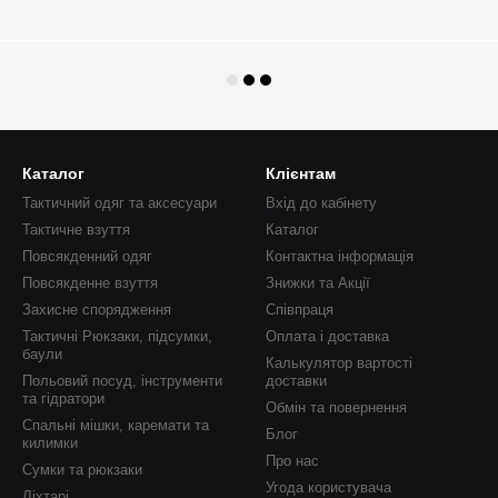
Каталог
Клієнтам
Тактичний одяг та аксесуари
Вхід до кабінету
Тактичне взуття
Каталог
Повсякденний одяг
Контактна інформація
Повсякденне взуття
Знижки та Акції
Захисне спорядження
Співпраця
Тактичні Рюкзаки, підсумки,
Оплата і доставка
баули
Калькулятор вартості
Польовий посуд, інструменти
доставки
та гідратори
Обмін та повернення
Спальні мішки, каремати та
Блог
килимки
Про нас
Сумки та рюкзаки
Угода користувача
Ліхтарі