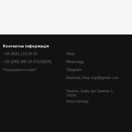
Контактна інформація
+38 (068) 119-18-19
Viber
+38 (095) 486-15-47(VIBER)
WhatsApp
Telegram
Передзвонити вам?
blackout.shop.sup@gmail.com
Україна, Львів, вул Зимова 3,
79000
Мапа проїзду