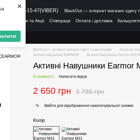
×
ua
8 (095) 486-15-47(VIBER)
BlackOut — інтернет магазин одягу т
ація
Знижки та Акції
Співпраця
Оплата і доставка
Калькулято
лог
Про нас
Угода користувача
волити
BlackOut — інтернет магазин одягу та аксесуарів
Захисне спо
Активні навушники EARMOR
Активні Навушники Earmor M31 
Активні Навушники Earmor
В наявності
Написати відгук
2 650 грн
3 785 грн
Ввійти
для відображення накопичувальної знижки
%
Колір