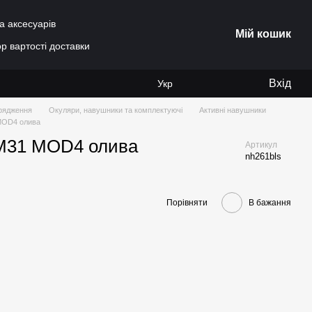
а аксесуарів
Мій кошик
р вартості доставки
Вхід
Укр
рядження
Окуляри, навушники та комплектуючі
Активні навушники
MOD4 олива
 M31 MOD4 олива
Артикул
nh261bls
Порівняти
В бажання