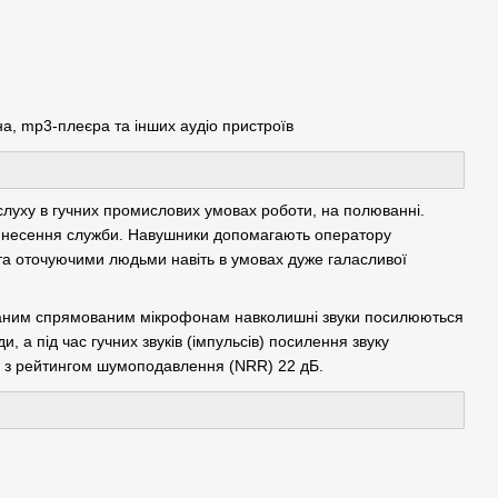
а, mp3-плеєра та інших аудіо пристроїв
луху в гучних промислових умовах роботи, на полюванні.
час несення служби. Навушники допомагають оператору
 та оточуючими людьми навіть в умовах дуже галасливої
аним спрямованим мікрофонам навколишні звуки посилюються
, а під час гучних звуків (імпульсів) посилення звуку
у з рейтингом шумоподавлення (NRR) 22 дБ.