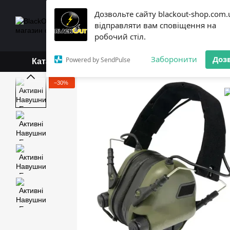
Перейти до основного контенту
Дозвольте сайту blackout-shop.com.
+38 (068) 119-18-19,
+3
відправляти вам сповіщення на
Каталог
Контактна інформ
робочий стіл.
Обмін та повернення
Б
Заборонити
Доз
Powered by SendPulse
Каталог
−30%