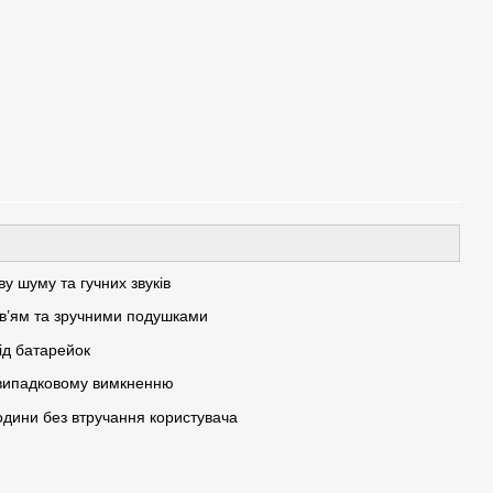
у шуму та гучних звуків
ов’ям та зручними подушками
ід батарейок
 випадковому вимкненню
дини без втручання користувача